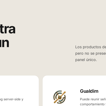
tra
un
Los productos de
pero no se prese
panel único.
Gualdim
ng server-side y
Puede reunir señ
comportamiento y