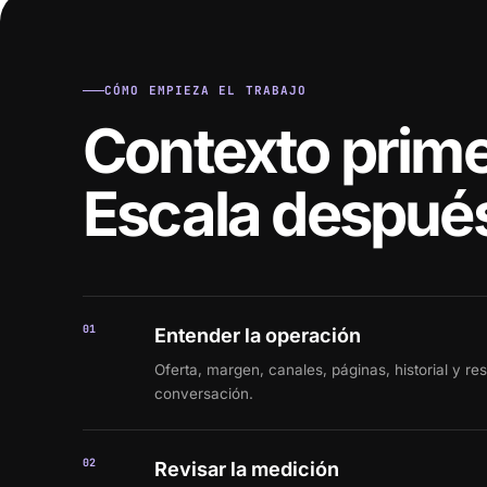
CÓMO EMPIEZA EL TRABAJO
Contexto prime
Escala despué
01
Entender la operación
Oferta, margen, canales, páginas, historial y re
conversación.
02
Revisar la medición