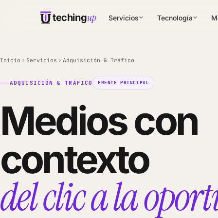
up
teching
Servicios
Tecnología
M
Inicio
Servicios
Adquisición & Tráfico
ADQUISICIÓN & TRÁFICO
FRENTE PRINCIPAL
Medios con
contexto
del clic a la opo