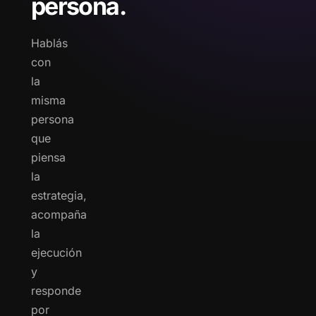
persona.
Hablás
con
la
misma
persona
que
piensa
la
estrategia,
acompaña
la
ejecución
y
responde
por