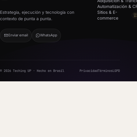
Adquisición & Tráfic
Automatización & 
Estrategia, ejecución y tecnología con
Sitios & E-
CO
SO
commerce
contexto de punta a punta.
Enviar email
WhatsApp
© 2026 Teching UP · Hecho en Brasil
Privacidad
Términos
LGPD