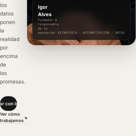
los
Igor
datos
Alves
Fundador &
ponen
responsable
de la
la
operación
ESTRATEGIA · AUTOMATIZACIÓN · DATOS
realidad
por
encima
de
las
promesas.
ar con Igor
→
Ver cómo
↘
trabajamos