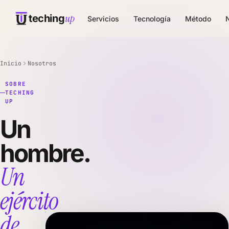
up
teching
Servicios
Tecnología
Método
Inicio
Nosotros
SOBRE
TECHING
UP
Un
hombre.
Un
ejército
de