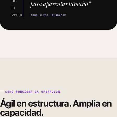
de
para aparentar tamaño.”
la
venta.
IGOR ALVES, FUNDADOR
CÓMO FUNCIONA LA OPERACIÓN
Ágil en estructura. Amplia en
capacidad.