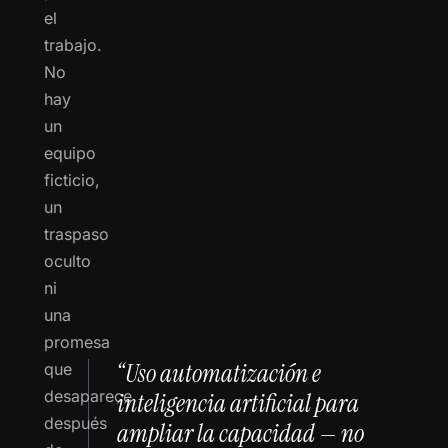
el
trabajo.
No
hay
un
equipo
ficticio,
un
traspaso
oculto
ni
una
promesa
“Uso automatización e
que
desaparece
inteligencia artificial para
después
ampliar la capacidad — no