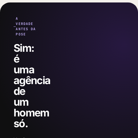
A
VERDADE
ANTES DA
POSE
Sim:
é
uma
agência
de
um
homem
só.