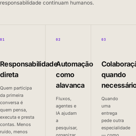
responsabilidade continuam humanos.
01
02
03
Responsabilidade
Automação
Colaboraç
direta
como
quando
alavanca
necessári
Quem participa
da primeira
Fluxos,
Quando
conversa é
agentes e
uma
quem pensa,
IA ajudam
entrega
executa e presta
a
pede outra
contas. Menos
pesquisar,
especialidade
ruído, menos
organizar,
— como