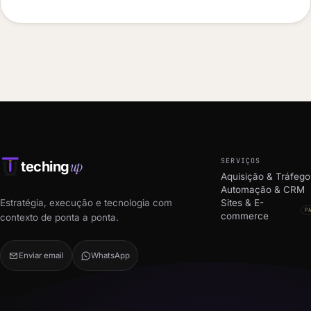
SERVIÇOS
up
teching
Aquisição & Tráfego
Automação & CRM
Estratégia, execução e tecnologia com
Sites & E-
P
commerce
contexto de ponta a ponta.
Enviar email
WhatsApp