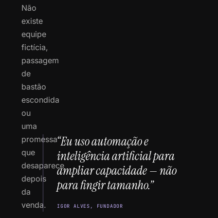
Não
existe
equipe
fictícia,
passagem
de
bastão
escondida
ou
uma
“Eu uso automação e
promessa
que
inteligência artificial para
desaparece
ampliar capacidade — não
depois
para fingir tamanho.”
da
venda.
IGOR ALVES, FUNDADOR