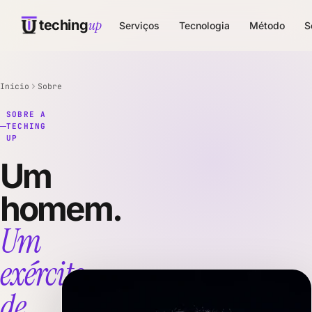
up
teching
Serviços
Tecnologia
Método
S
Início
Sobre
SOBRE A
TECHING
UP
Um
homem.
Um
exército
de