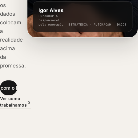
os
Igor Alves
dados
Fundador &
responsável
colocam
pela operação
ESTRATÉGIA · AUTOMAÇÃO · DADOS
a
realidade
acima
da
promessa.
 com o Igor
→
Ver como
↘
trabalhamos