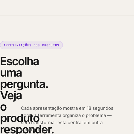
APRESENTAÇÕES DOS PRODUTOS
Escolha
uma
pergunta.
Veja
o
Cada apresentação mostra em 18 segundos
produto
como a ferramenta organiza o problema —
sem transformar esta central em outra
responder.
landing longa.