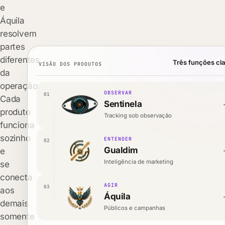
e
Áquila
resolvem
partes
diferentes
Três funções cla
VISÃO DOS PRODUTOS
da
operação.
OBSERVAR
01
Cada
Sentinela
produto
Tracking sob observação
funciona
sozinho
ENTENDER
02
Gualdim
e
Inteligência de marketing
se
conecta
AGIR
03
aos
Áquila
demais
Públicos e campanhas
somente