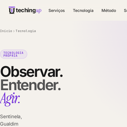
up
teching
Serviços
Tecnologia
Método
S
Início
Tecnologia
TECNOLOGIA
PRÓPRIA
Observar.
Entender.
Agir.
Sentinela,
Gualdim