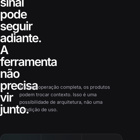
sinal
pode
seguir
adiante.
A
ferramenta
não
precisa
Em uma operação completa, os produtos
vir
podem trocar contexto. Isso é uma
possibilidade de arquitetura, não uma
junto.
condição de uso.