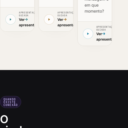
em que
momento?
APRESENTAÇÃO
APRESENTAÇÃO
GUIADA
GUIADA
Ver
Ver
apresentação
apresentação
APRESENTAÇÃO
GUIADA
Ver
apresentação
QUANDO
EXISTE
CONEXÃO
O