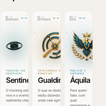
01 /
02 /
03 /
00:18
00:18
00:18
OBSERVAR
ENTENDER
AGIR
TRACKING SOB
INTELIGÊNCIA DE
PÚBLICOS E
OBSERVAÇÃO
MARKETING
CAMPANHAS
Sentinela
Gualdim
Áquila
O tracking está
O que os dados
Para quem
vivo e o evento
estão dizendo e
falar, com
realmente chegou?
onde vale agir?
qual
mensagem e