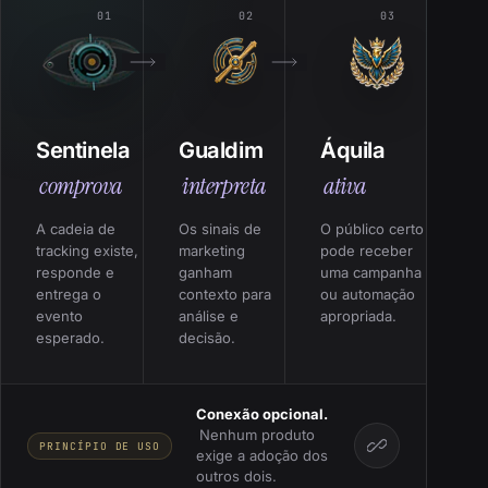
01
02
03
Sentinela
Gualdim
Áquila
comprova
interpreta
ativa
A cadeia de
Os sinais de
O público certo
tracking existe,
marketing
pode receber
responde e
ganham
uma campanha
entrega o
contexto para
ou automação
evento
análise e
apropriada.
esperado.
decisão.
Conexão opcional.
Nenhum produto
PRINCÍPIO DE USO
exige a adoção dos
outros dois.