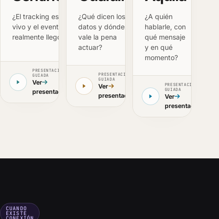
¿El tracking está
¿Qué dicen los
¿A quién
vivo y el evento
datos y dónde
hablarle, con
realmente llegó?
vale la pena
qué mensaje
actuar?
y en qué
momento?
PRESENTACIÓN
PRESENTACIÓN
GUIADA
GUIADA
Ver
PRESENTACIÓN
Ver
GUIADA
presentación
presentación
Ver
presentación
CUANDO
EXISTE
CONEXIÓN