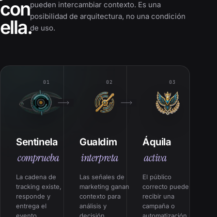
con
pueden intercambiar contexto. Es una
posibilidad de arquitectura, no una condición
ella.
de uso.
01
02
03
Sentinela
Gualdim
Áquila
comprueba
interpreta
activa
La cadena de
Las señales de
El público
tracking existe,
marketing ganan
correcto puede
responde y
contexto para
recibir una
entrega el
análisis y
campaña o
evento
decisión.
automatización