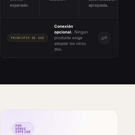
esperado.
apropiada.
Conexión
opcional.
Ningún
producto exige
PRINCIPIO DE USO
adoptar los otros
dos.
POR
DÓNDE
EMPEZAR