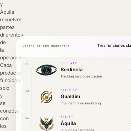
y
Áquila
resuelven
partes
diferentes
de
Tres funciones cla
VISIÓN DE LOS PRODUCTOS
la
operación.
OBSERVAR
01
Cada
Sentinela
producto
Tracking bajo observación
funciona
solo
ENTENDER
02
y
Gualdim
se
Inteligencia de marketing
conecta
ACTUAR
con
03
Áquila
los
Públicos y campañas