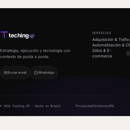
SERVICIOS
up
teching
Adquisición & Tráfic
Automatización & 
Estrategia, ejecución y tecnología con
Sitios & E-
CO
SO
commerce
contexto de punta a punta.
Enviar email
WhatsApp
© 2026 Teching UP · Hecho en Brasil
Privacidad
Términos
LGPD