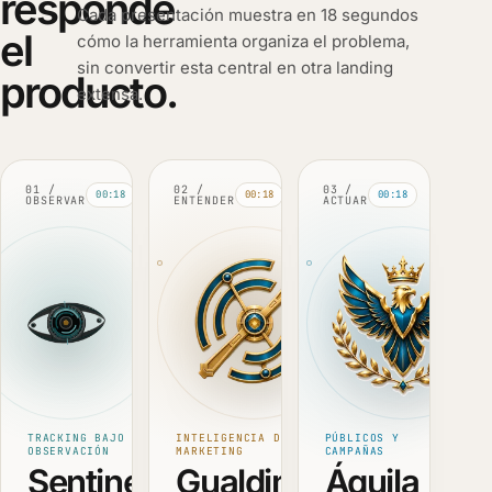
responde
Cada presentación muestra en 18 segundos
el
cómo la herramienta organiza el problema,
sin convertir esta central en otra landing
producto.
extensa.
01 /
02 /
03 /
00:18
00:18
00:18
OBSERVAR
ENTENDER
ACTUAR
TRACKING BAJO
INTELIGENCIA DE
PÚBLICOS Y
OBSERVACIÓN
MARKETING
CAMPAÑAS
Sentinela
Gualdim
Áquila