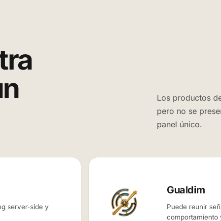
tra
un
Los productos de
pero no se prese
panel único.
Gualdim
ng server-side y
Puede reunir señ
comportamiento y