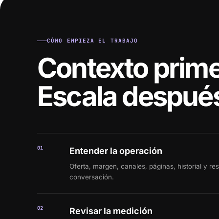
CÓMO EMPIEZA EL TRABAJO
Contexto prime
Escala despué
01
Entender la operación
Oferta, margen, canales, páginas, historial y re
conversación.
02
Revisar la medición