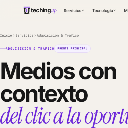
up
teching
Servicios
Tecnología
M
Inicio
Servicios
Adquisición & Tráfico
ADQUISICIÓN & TRÁFICO
FRENTE PRINCIPAL
Medios con
contexto
del clic a la opo